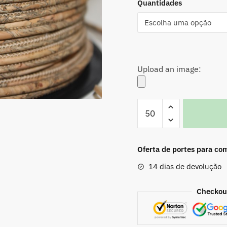
Quantidades
Upload an image:
Quantidade
de
Cordão
Cortiça
Oferta de portes para co
3mm
14 dias de devolução
GRANADA
Checkout