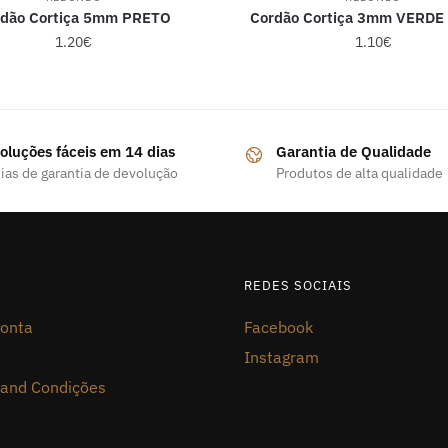
rdão Cortiça 5mm PRETO
Cordão Cortiça 3mm VERDE
1.20
€
1.10
€
oluções fáceis em 14 dias
Garantia de Qualidade
ias de garantia de devolução
Produtos de alta qualidade
REDES SOCIAIS
onta
Facebook
Instagram
and Condições