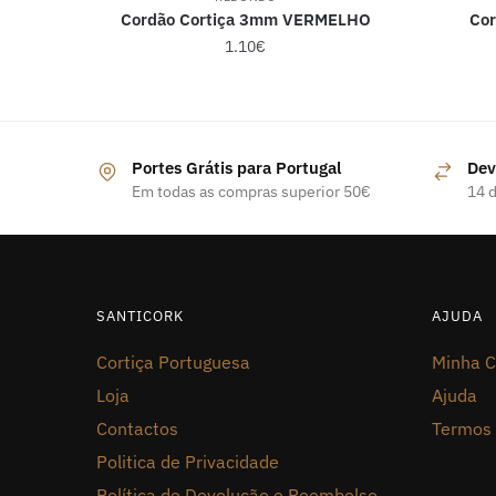
Cordão Cortiça 3mm VERMELHO
Co
1.10
€
Portes Grátis para Portugal
Dev
Em todas as compras superior 50€
14 d
SANTICORK
AJUDA
Cortiça Portuguesa
Minha C
Loja
Ajuda
Contactos
Termos 
Politica de Privacidade
Política de Devolução e Reembolso