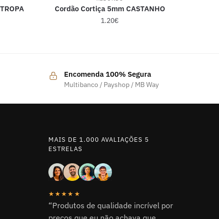
 TROPA
Cordão Cortiça 5mm CASTANHO
1.20
€
Encomenda 100% Segura
Multibanco / Payshop / MB Way
MAIS DE 1.000 AVALIAÇÕES 5
ESTRELAS
★★★★★
“Produtos de qualidade incrível por
preços que eu não achava que