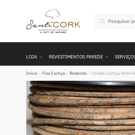
Skip
Skip
to
to
Pesquisar
navigation
content
Pesquisa
por:
LOJA
REVESTIMENTOS PAREDE
SERVIÇO
Início
Fios Cortiça
Redondo
Cordão Cortiça 3mm 
/
/
/