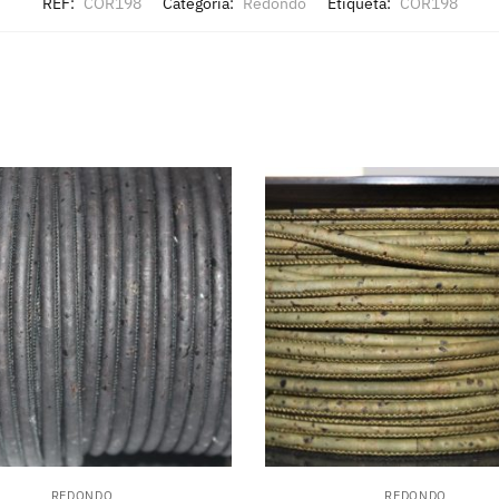
REF:
COR198
Categoria:
Redondo
Etiqueta:
COR198
REDONDO
REDONDO