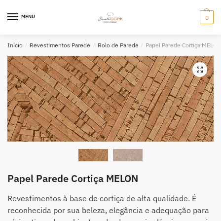
Skip
Skip
to
to
MENU
0
navigation
content
Início
/
Revestimentos Parede
/
Rolo de Parede
/
Papel Parede Cortiça MELO
Papel Parede Cortiça MELON
Revestimentos à base de cortiça de alta qualidade. É
reconhecida por sua beleza, elegância e adequação para