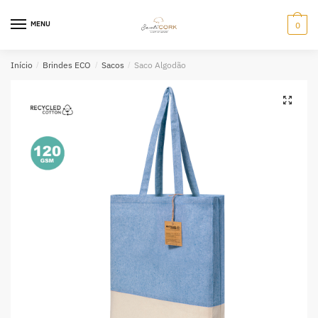
Skip
Skip
to
to
MENU
0
navigation
content
Início
/
Brindes ECO
/
Sacos
/
Saco Algodão