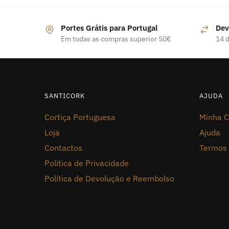
Portes Grátis para Portugal
Dev
Em todas as compras superior 50€
14 d
SANTICORK
AJUDA
Cortiça Portuguesa
Minha C
Loja
Ajuda
Contactos
Termos 
Politica de Privacidade
Política de Devolução e Reembolso