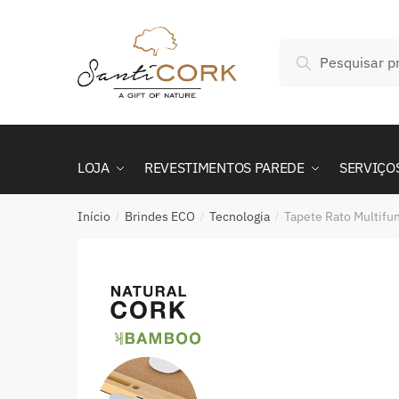
Skip
Skip
to
to
Pesquisar
navigation
content
Pesquisa
por:
LOJA
REVESTIMENTOS PAREDE
SERVIÇO
Início
Brindes ECO
Tecnologia
Tapete Rato Multifu
/
/
/