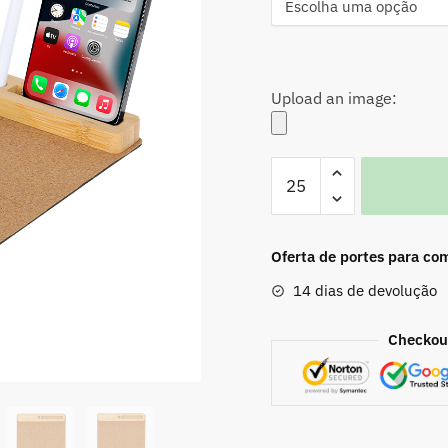
Upload an image:
Quantidade
de
Tapete
Rato
Oferta de portes para co
Multifunções
14 dias de devolução
Checkout