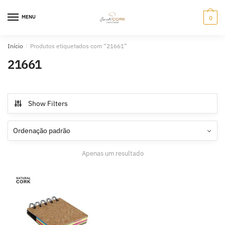
Skip
Skip
to
to
MENU
0
navigation
content
Início
/
Produtos etiquetados com “21661”
21661
Show Filters
Apenas um resultado