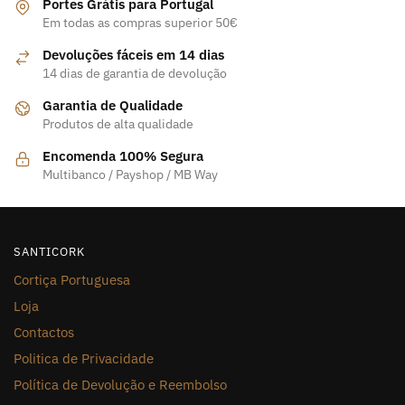
Portes Grátis para Portugal
Em todas as compras superior 50€
Devoluções fáceis em 14 dias
14 dias de garantia de devolução
Garantia de Qualidade
Produtos de alta qualidade
Encomenda 100% Segura
Multibanco / Payshop / MB Way
SANTICORK
Cortiça Portuguesa
Loja
Contactos
Politica de Privacidade
Política de Devolução e Reembolso