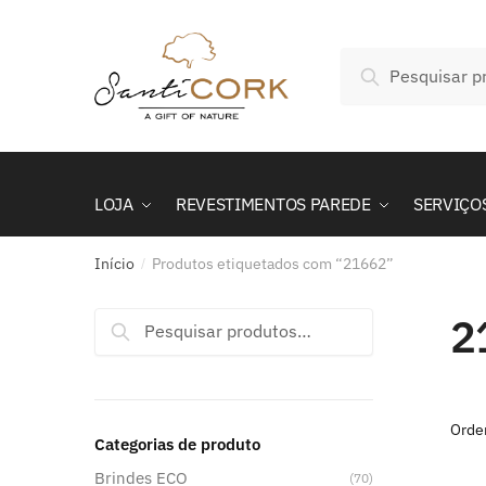
Skip
Skip
to
to
Pesquisar
navigation
content
Pesquisa
por:
LOJA
REVESTIMENTOS PAREDE
SERVIÇO
Início
Produtos etiquetados com “21662”
/
2
Pesquisar
Pesquisa
por:
Categorias de produto
Brindes ECO
(70)