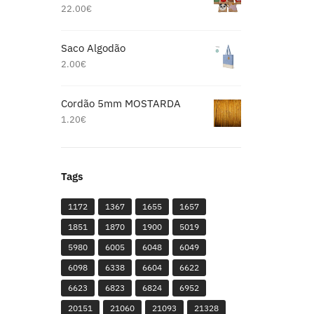
22.00
€
Saco Algodão
2.00
€
Cordão 5mm MOSTARDA
1.20
€
Tags
1172
1367
1655
1657
1851
1870
1900
5019
5980
6005
6048
6049
6098
6338
6604
6622
6623
6823
6824
6952
20151
21060
21093
21328