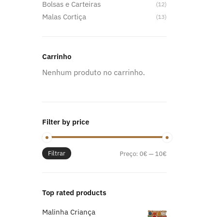
Bolsas e Carteiras
(12)
Malas Cortiça
(13)
Carrinho
Nenhum produto no carrinho.
Filter by price
Filtrar
Preço
Preço
Preço:
0€
—
10€
mínimo
máximo
Top rated products
Malinha Criança