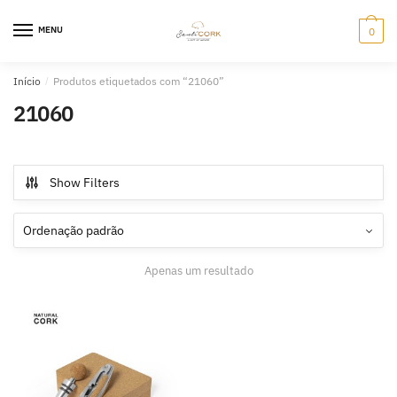
Skip
Skip
to
to
MENU
0
navigation
content
Início
/
Produtos etiquetados com “21060”
21060
Show Filters
Apenas um resultado