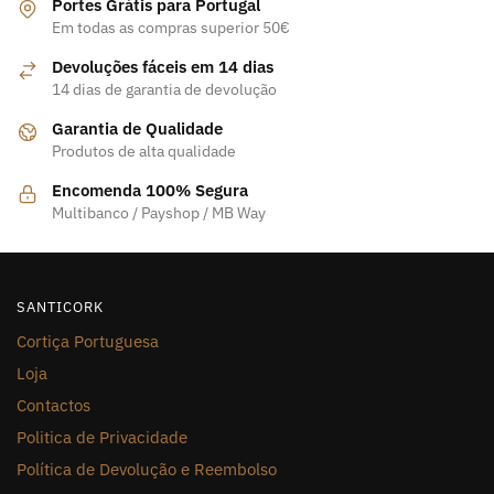
Portes Grátis para Portugal
Em todas as compras superior 50€
Devoluções fáceis em 14 dias
14 dias de garantia de devolução
Garantia de Qualidade
Produtos de alta qualidade
Encomenda 100% Segura
Multibanco / Payshop / MB Way
SANTICORK
Cortiça Portuguesa
Loja
Contactos
Politica de Privacidade
Política de Devolução e Reembolso