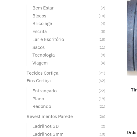
Bem Estar
(2)
Blocos
(18)
Bricolage
(4)
Escrita
(8)
Lar e Escritório
(18)
Sacos
(11)
Tecnologia
(8)
Viagem
(4)
Tecidos Cortiça
(21)
Fios Cortiça
(62)
Ti
Entrançado
(22)
Plano
(19)
Redondo
(21)
Revestimentos Parede
(26)
Ladrilhos 3D
(2)
Ladrilhos 3mm
(10)