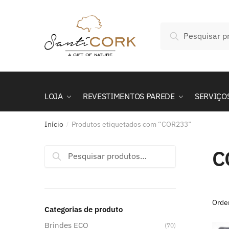
Skip
Skip
to
to
Pesquisar
navigation
content
Pesquisa
por:
LOJA
REVESTIMENTOS PAREDE
SERVIÇO
Início
Produtos etiquetados com “COR233”
/
C
Pesquisar
Pesquisa
por:
Categorias de produto
Brindes ECO
(70)