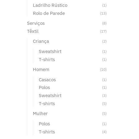
Ladrilho Rústico
(1)
Rolo de Parede
(13)
Serviços
(8)
Têxtil
(17)
Criança
(2)
Sweatshirt
(1)
T-shirts
(1)
Homem
(10)
Casacos
(1)
Polos
(1)
Sweatshirt
(3)
T-shirts
(5)
Mulher
(5)
Polos
(1)
T-shirts
(4)