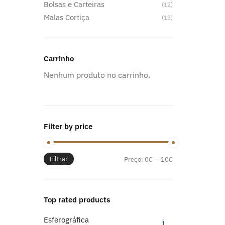
Bolsas e Carteiras
(12)
Malas Cortiça
(13)
Carrinho
Nenhum produto no carrinho.
Filter by price
Filtrar
Preço
Preço
Preço:
0€
—
10€
mínimo
máximo
Top rated products
Esferográfica