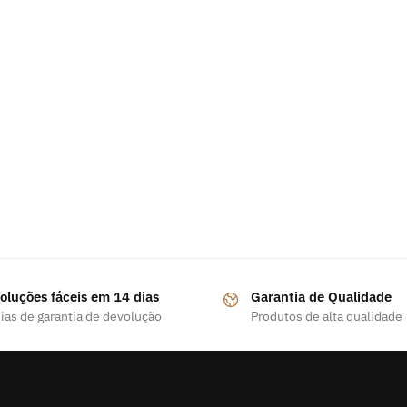
oluções fáceis em 14 dias
Garantia de Qualidade
ias de garantia de devolução
Produtos de alta qualidade