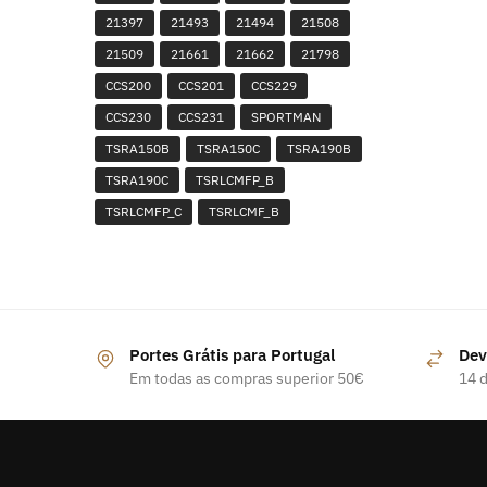
21397
21493
21494
21508
21509
21661
21662
21798
CCS200
CCS201
CCS229
CCS230
CCS231
SPORTMAN
TSRA150B
TSRA150C
TSRA190B
TSRA190C
TSRLCMFP_B
TSRLCMFP_C
TSRLCMF_B
Portes Grátis para Portugal
Dev
Em todas as compras superior 50€
14 d