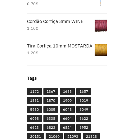
0.70
€
Cordão Cortiça 3mm WINE
1.10
€
Tira Cortiça 10mm MOSTARDA
1.20
€
Tags
1172
1367
1655
1657
1851
1870
1900
5019
5980
6005
6048
6049
6098
6338
6604
6622
6623
6823
6824
6952
20151
21060
21093
21328