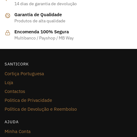
14 dias de garantia de devolução
Garantia de Qualidade
Produtos de alta qualidade
Encomenda 100% Segura
Multibanco / Payshop / MB Way
SANTICORK
Cortiça Portuguesa
Loja
Contactos
Politica de Privacidade
Política de Devolução e Reembolso
AJUDA
Minha Conta