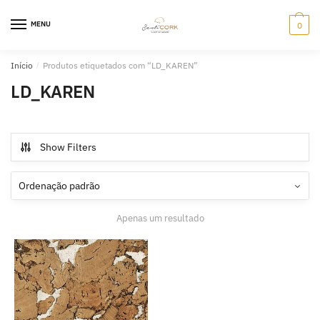
Skip
Skip
to
to
MENU
0
navigation
content
Início
/
Produtos etiquetados com “LD_KAREN”
LD_KAREN
Show Filters
Apenas um resultado