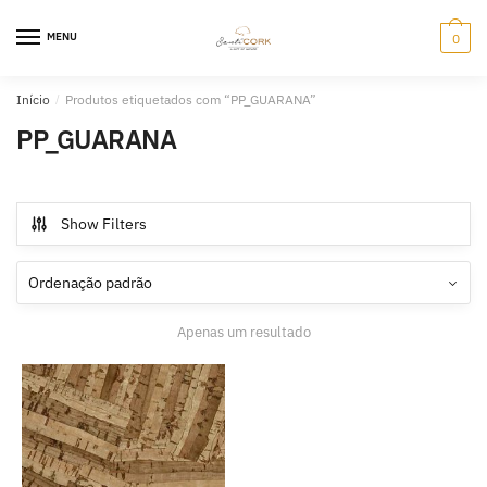
Skip
Skip
to
to
MENU
0
navigation
content
Início
/
Produtos etiquetados com “PP_GUARANA”
PP_GUARANA
Show Filters
Apenas um resultado