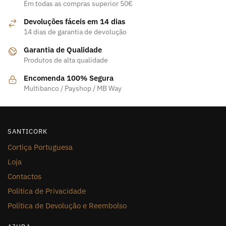
Em todas as compras superior 50€
Devoluções fáceis em 14 dias
14 dias de garantia de devolução
Garantia de Qualidade
Produtos de alta qualidade
Encomenda 100% Segura
Multibanco / Payshop / MB Way
SANTICORK
Cortiça Portuguesa
Loja
Contactos
Politica de Privacidade
Política de Devolução e Reembolso