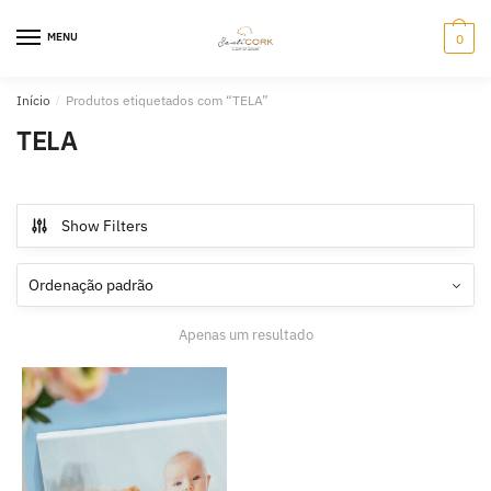
Skip
Skip
to
to
MENU
0
navigation
content
Início
/
Produtos etiquetados com “TELA”
TELA
Show Filters
Apenas um resultado