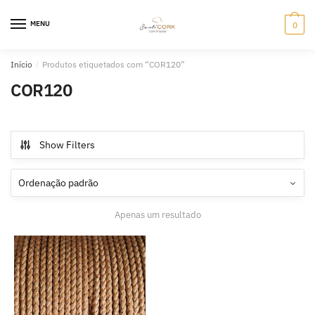
Skip
Skip
to
to
MENU
0
navigation
content
Início
/
Produtos etiquetados com “COR120”
COR120
Show Filters
Apenas um resultado