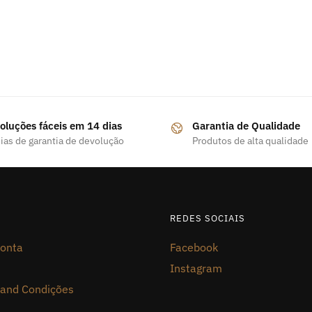
oluções fáceis em 14 dias
Garantia de Qualidade
ias de garantia de devolução
Produtos de alta qualidade
REDES SOCIAIS
onta
Facebook
Instagram
and Condições