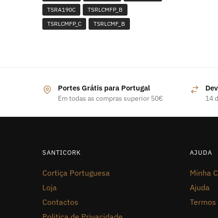
TSRA190C
TSRLCMFP_B
TSRLCMFP_C
TSRLCMF_B
Portes Grátis para Portugal
Dev
Em todas as compras superior 50€
14 d
SANTICORK
AJUDA
Cortiça Portuguesa
Minha C
Loja
Ajuda
Contactos
Termos 
Politica de Privacidade