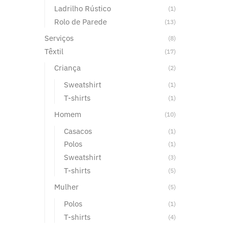
Ladrilho Rústico
(1)
Rolo de Parede
(13)
Serviços
(8)
Têxtil
(17)
Criança
(2)
Sweatshirt
(1)
T-shirts
(1)
Homem
(10)
Casacos
(1)
Polos
(1)
Sweatshirt
(3)
T-shirts
(5)
Mulher
(5)
Polos
(1)
T-shirts
(4)