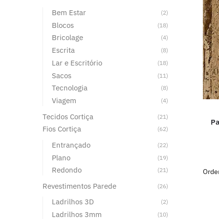
Bem Estar
(2)
Blocos
(18)
Bricolage
(4)
Escrita
(8)
Lar e Escritório
(18)
Sacos
(11)
Tecnologia
(8)
Viagem
(4)
Tecidos Cortiça
(21)
Pa
Fios Cortiça
(62)
Entrançado
(22)
Plano
(19)
Redondo
(21)
Revestimentos Parede
(26)
Ladrilhos 3D
(2)
Ladrilhos 3mm
(10)