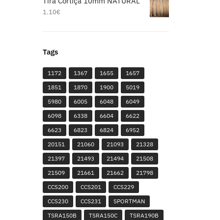
Tira Cortiça 10mm NATURAL
1.10
€
Tags
1172
1367
1655
1657
1851
1870
1900
5019
5980
6005
6048
6049
6098
6338
6604
6622
6623
6823
6824
6952
20151
21060
21093
21328
21397
21493
21494
21508
21509
21661
21662
21798
CCS200
CCS201
CCS229
CCS230
CCS231
SPORTMAN
TSRA150B
TSRA150C
TSRA190B