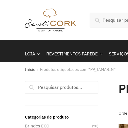
Skip
Skip
to
to
Pesquisar
navigation
content
Pesquisa
por:
LOJA
REVESTIMENTOS PAREDE
SERVIÇO
Início
Produtos etiquetados com “PP_TAMARIN”
/
P
Pesquisar
Pesquisa
por:
Categorias de produto
Brindes ECO
(70)